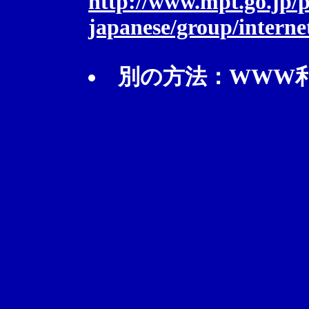
http://www.mpt.go.jp/p
japanese/group/intern
別の方法：WWW